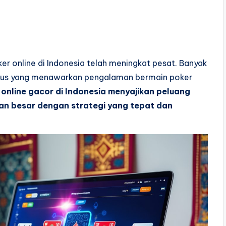
er online di Indonesia telah meningkat pesat. Banyak
itus yang menawarkan pengalaman bermain poker
 online gacor di Indonesia menyajikan peluang
an besar dengan strategi yang tepat dan