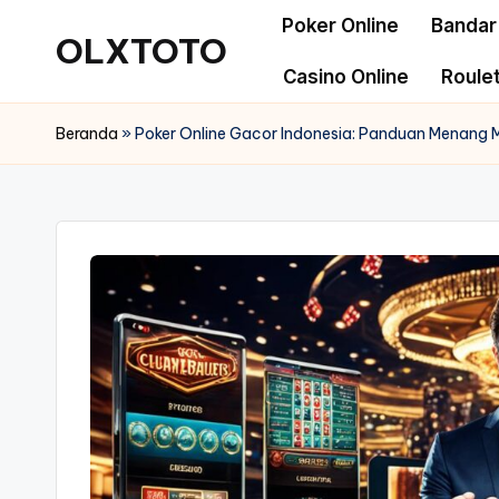
Poker Online
Bandar
OLXTOTO
Casino Online
Roule
Beranda
»
Poker Online Gacor Indonesia: Panduan Menang M