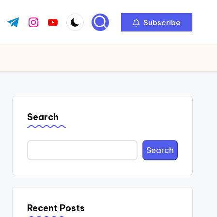
Subscribe
ok.com
tter.com
t.me
instagram.com
youtube.com
Search
Search
Recent Posts