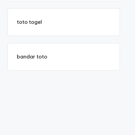
toto togel
bandar toto