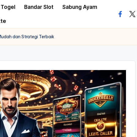
 Togel
Bandar Slot
Sabung Ayam
facebo
twi
tte
udah dan Strategi Terbaik