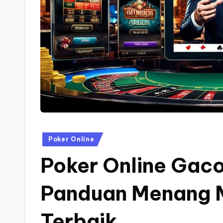
Posted
Poker Online
in
Poker Online Gaco
Panduan Menang M
Terbaik