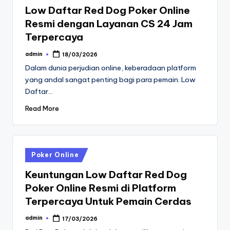
in
Low Daftar Red Dog Poker Online
Resmi dengan Layanan CS 24 Jam
Terpercaya
admin
18/03/2026
Posted
by
Dalam dunia perjudian online, keberadaan platform
yang andal sangat penting bagi para pemain. Low
Daftar…
Read More
Posted
Poker Online
in
Keuntungan Low Daftar Red Dog
Poker Online Resmi di Platform
Terpercaya Untuk Pemain Cerdas
admin
17/03/2026
Posted
by