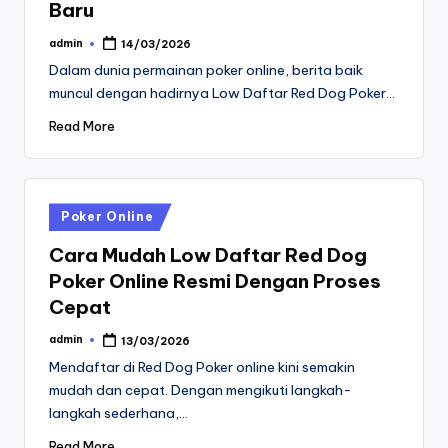
Baru
admin
14/03/2026
Posted
by
Dalam dunia permainan poker online, berita baik
muncul dengan hadirnya Low Daftar Red Dog Poker…
Read More
Posted
Poker Online
in
Cara Mudah Low Daftar Red Dog
Poker Online Resmi Dengan Proses
Cepat
admin
13/03/2026
Posted
by
Mendaftar di Red Dog Poker online kini semakin
mudah dan cepat. Dengan mengikuti langkah-
langkah sederhana,…
Read More