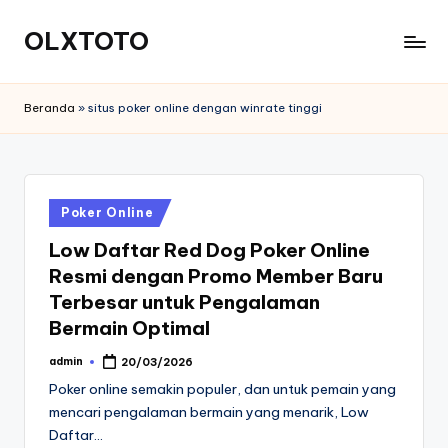
OLXTOTO
Beranda
»
situs poker online dengan winrate tinggi
Posted
Poker Online
in
Low Daftar Red Dog Poker Online
Resmi dengan Promo Member Baru
Terbesar untuk Pengalaman
Bermain Optimal
admin
20/03/2026
Posted
by
Poker online semakin populer, dan untuk pemain yang
mencari pengalaman bermain yang menarik, Low
Daftar…