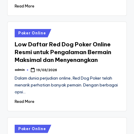
Read More
Posted
Poker Online
in
Low Daftar Red Dog Poker Online
Resmi untuk Pengalaman Bermain
Maksimal dan Menyenangkan
admin
19/03/2026
Posted
by
Dalam dunia perjudian online, Red Dog Poker telah
menarik perhatian banyak pemain. Dengan berbagai
opsi…
Read More
Posted
Poker Online