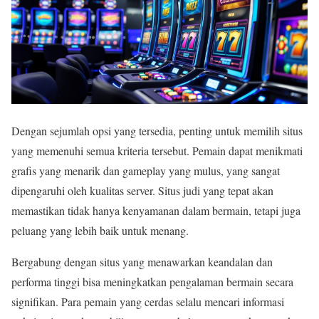
Dengan sejumlah opsi yang tersedia, penting untuk memilih situs
yang memenuhi semua kriteria tersebut. Pemain dapat menikmati
grafis yang menarik dan gameplay yang mulus, yang sangat
dipengaruhi oleh kualitas server. Situs judi yang tepat akan
memastikan tidak hanya kenyamanan dalam bermain, tetapi juga
peluang yang lebih baik untuk menang.
Bergabung dengan situs yang menawarkan keandalan dan
performa tinggi bisa meningkatkan pengalaman bermain secara
signifikan. Para pemain yang cerdas selalu mencari informasi