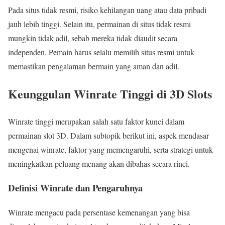
Pada situs tidak resmi, risiko kehilangan uang atau data pribadi
jauh lebih tinggi. Selain itu, permainan di situs tidak resmi
mungkin tidak adil, sebab mereka tidak diaudit secara
independen. Pemain harus selalu memilih situs resmi untuk
memastikan pengalaman bermain yang aman dan adil.
Keunggulan Winrate Tinggi di 3D Slots
Winrate tinggi merupakan salah satu faktor kunci dalam
permainan slot 3D. Dalam subtopik berikut ini, aspek mendasar
mengenai winrate, faktor yang memengaruhi, serta strategi untuk
meningkatkan peluang menang akan dibahas secara rinci.
Definisi Winrate dan Pengaruhnya
Winrate mengacu pada persentase kemenangan yang bisa