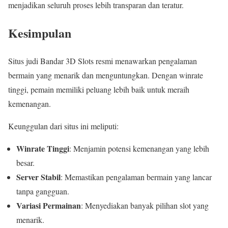
menjadikan seluruh proses lebih transparan dan teratur.
Kesimpulan
Situs judi Bandar 3D Slots resmi menawarkan pengalaman
bermain yang menarik dan menguntungkan. Dengan winrate
tinggi, pemain memiliki peluang lebih baik untuk meraih
kemenangan.
Keunggulan dari situs ini meliputi:
Winrate Tinggi
: Menjamin potensi kemenangan yang lebih
besar.
Server Stabil
: Memastikan pengalaman bermain yang lancar
tanpa gangguan.
Variasi Permainan
: Menyediakan banyak pilihan slot yang
menarik.