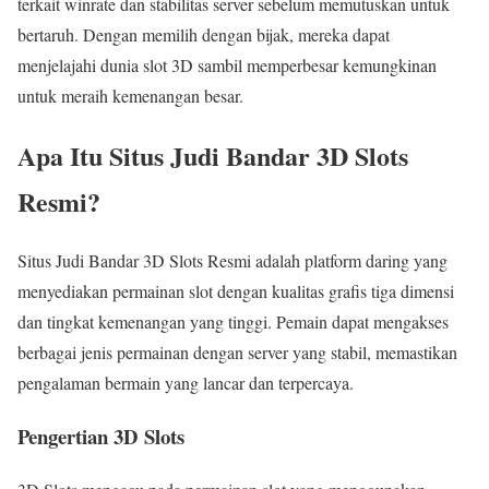
terkait winrate dan stabilitas server sebelum memutuskan untuk
bertaruh. Dengan memilih dengan bijak, mereka dapat
menjelajahi dunia slot 3D sambil memperbesar kemungkinan
untuk meraih kemenangan besar.
Apa Itu Situs Judi Bandar 3D Slots
Resmi?
Situs Judi Bandar 3D Slots Resmi adalah platform daring yang
menyediakan permainan slot dengan kualitas grafis tiga dimensi
dan tingkat kemenangan yang tinggi. Pemain dapat mengakses
berbagai jenis permainan dengan server yang stabil, memastikan
pengalaman bermain yang lancar dan terpercaya.
Pengertian 3D Slots