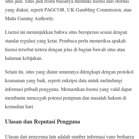
situs judi. Situs judi resmi biasanya memiliki lisensi dari otoritas
yang diakui, seperti PAGCOR, UK Gambling Commission, atau
Malta Gaming Authority.
Lisensi ini menunjukkan bahwa situs beroperasi sesuai dengan
standar regulasi yang ketat. Pembaca perlu memeriksa apakah
lisensi tersebut tertera dengan jelas di bagian bawah situs atau
halaman kebijakan.
Selain itu, situs yang diatur umumnya dilengkapi dengan protokol
keamanan yang baik, seperti enkripsi data untuk melindungi
informasi pribadi pengguna. Memastikan lisensi yang valid dapat
membantu mencegah potensi penipuan dan masalah hukum di
kemudian hari.
Ulasan dan Reputasi Pengguna
Ulasan dari pengguna lain adalah sumber informasi yang berharga