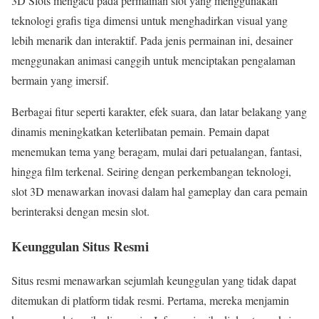
3D Slots mengacu pada permainan slot yang menggunakan
teknologi grafis tiga dimensi untuk menghadirkan visual yang
lebih menarik dan interaktif. Pada jenis permainan ini, desainer
menggunakan animasi canggih untuk menciptakan pengalaman
bermain yang imersif.
Berbagai fitur seperti karakter, efek suara, dan latar belakang yang
dinamis meningkatkan keterlibatan pemain. Pemain dapat
menemukan tema yang beragam, mulai dari petualangan, fantasi,
hingga film terkenal. Seiring dengan perkembangan teknologi,
slot 3D menawarkan inovasi dalam hal gameplay dan cara pemain
berinteraksi dengan mesin slot.
Keunggulan Situs Resmi
Situs resmi menawarkan sejumlah keunggulan yang tidak dapat
ditemukan di platform tidak resmi. Pertama, mereka menjamin