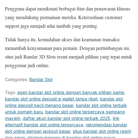
Pengguna dapat menikmati berbagai fitur dan penawaran khusus
yang mendukung permainan mereka. Ketersediaan customer
support juga menjadi nilai tambah yang penting.
Tidak hanya itu, kemudahan akses dan keamanan transaksi
menambah kenyamanan para pemain. Dengan pertimbangan ini,
situs judi Bandar 3D Slots resmi menjadi pilihan yang tepat untuk
penggemar judi online.
Categories:
Bandar Slot
Tags:
agen bandar slot online dengan banyak pilihan game
,
bandar slot online deposit e-wallet tanpa ribet
,
bandar slot
online deposit kecil menang besar
,
bandar slot online terbaik
untuk pemain baru
,
bandar slot online terpercaya gampang
maxwin
,
daftar akun bandar slot online terbaik 2025
,
link
alternatif bandar slot online terpercaya
,
rekomendasi bandar
slot online dengan jackpot besar
,
situs bandar slot online resmi
dan aman
,
strategi menang di bandar slot online gacor