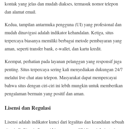
kontak yang jelas dan mudah diakses, termasuk nomor telepon
dan alamat email.
Kedua, tampilan antarmuka pengguna (UI) yang profesional dan
mudah dinavigasi adalah indikator kehandalan. Ketiga, situs
terpercaya biasanya memiliki berbagai metode pembayaran yang
aman, seperti transfer bank, e-wallet, dan kartu kredit.
Keempat, perhatian pada layanan pelanggan yang responsif juga
penting. Situs terpercaya sering kali menyediakan dukungan 24/7
melalui live chat atau telepon. Masyarakat dapat mempercayai
bahwa situs dengan ciri-ciri ini lebih mungkin untuk memberikan
pengalaman bermain yang positif dan aman.
Lisensi dan Regulasi
Lisensi adalah indikator kunci dari legalitas dan keandalan sebuah