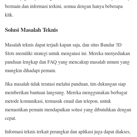
bermain dan informasi terkini, semua dengan hanya beberapa
klik.
Solusi Masalah Teknis
Masalah teknis dapat terjadi kapan saja, dan situs Bandar 3D
Slots memiliki strategi untuk mengatasi ini. Mereka menyediakan
panduan lengkap dan FAQ yang mencakup masalah umum yang
mungkin dihadapi pemain.
Jika masalah tidak teratasi melalui panduan, tim dukungan siap
memberikan bantuan langsung. Mereka menggunakan berbagai
metode komunikasi, termasuk email dan telepon, untuk
memastikan pemain mendapatkan solusi yang dibutuhkan dengan
cepat.
Informasi teknis terkait perangkat dan aplikasi juga dapat diakses,