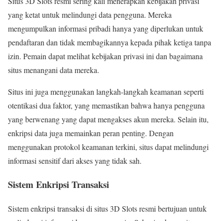
Situs 3D Slots resmi sering kali menerapkan kebijakan privasi
yang ketat untuk melindungi data pengguna. Mereka
mengumpulkan informasi pribadi hanya yang diperlukan untuk
pendaftaran dan tidak membagikannya kepada pihak ketiga tanpa
izin. Pemain dapat melihat kebijakan privasi ini dan bagaimana
situs menangani data mereka.
Situs ini juga menggunakan langkah-langkah keamanan seperti
otentikasi dua faktor, yang memastikan bahwa hanya pengguna
yang berwenang yang dapat mengakses akun mereka. Selain itu,
enkripsi data juga memainkan peran penting. Dengan
menggunakan protokol keamanan terkini, situs dapat melindungi
informasi sensitif dari akses yang tidak sah.
Sistem Enkripsi Transaksi
Sistem enkripsi transaksi di situs 3D Slots resmi bertujuan untuk