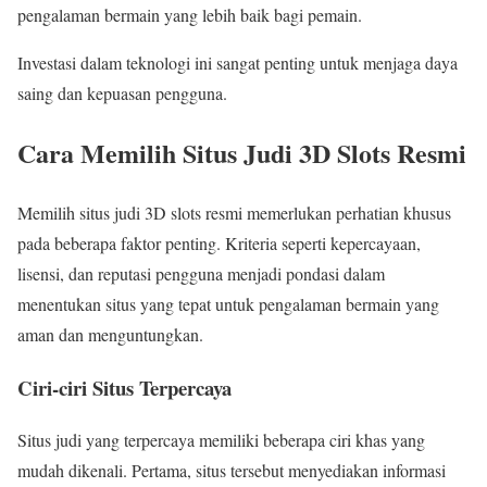
pengalaman bermain yang lebih baik bagi pemain.
Investasi dalam teknologi ini sangat penting untuk menjaga daya
saing dan kepuasan pengguna.
Cara Memilih Situs Judi 3D Slots Resmi
Memilih situs judi 3D slots resmi memerlukan perhatian khusus
pada beberapa faktor penting. Kriteria seperti kepercayaan,
lisensi, dan reputasi pengguna menjadi pondasi dalam
menentukan situs yang tepat untuk pengalaman bermain yang
aman dan menguntungkan.
Ciri-ciri Situs Terpercaya
Situs judi yang terpercaya memiliki beberapa ciri khas yang
mudah dikenali. Pertama, situs tersebut menyediakan informasi