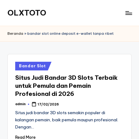
OLXTOTO
Beranda
»
bandar slot online deposit e-wallet tanpa ribet
Posted
Bandar Slot
in
Situs Judi Bandar 3D Slots Terbaik
untuk Pemula dan Pemain
Profesional di 2026
admin
17/02/2026
Posted
by
Situs judi bandar 3D slots semakin populer di
kalangan pemain, baik pemula maupun profesional.
Dengan…
Read More