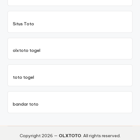
Situs Toto
olxtoto togel
toto togel
bandar toto
Copyright 2026 —
OLXTOTO
. All rights reserved.