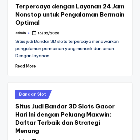
Terpercaya dengan Layanan 24 Jam
Nonstop untuk Pengalaman Bermain
Optimal
admin
15/02/2026
Posted
by
Situs judi Bandar 3D slots terpercaya menawarkan
pengalaman permainan yang menarik dan aman.
Dengan layanan…
Read More
Posted
Bandar Slot
in
Situs Judi Bandar 3D Slots Gacor
Hari Ini dengan Peluang Maxwin:
Daftar Terbaik dan Strategi
Menang