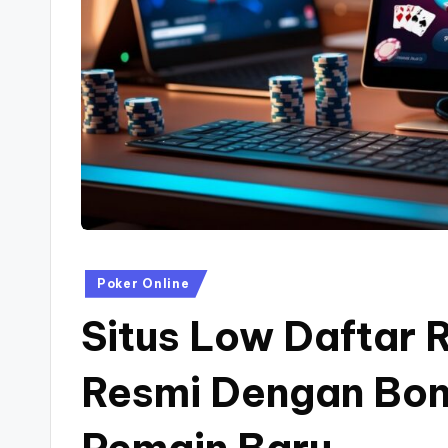
Posted
Poker Online
in
Situs Low Daftar 
Resmi Dengan Bon