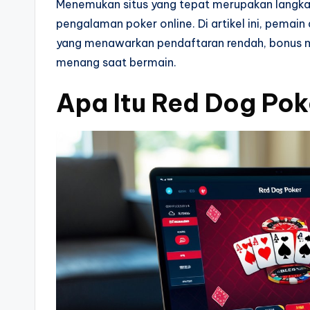
Menemukan situs yang tepat merupakan langka
pengalaman poker online. Di artikel ini, pemai
yang menawarkan pendaftaran rendah, bonus m
menang saat bermain.
Apa Itu Red Dog Pok