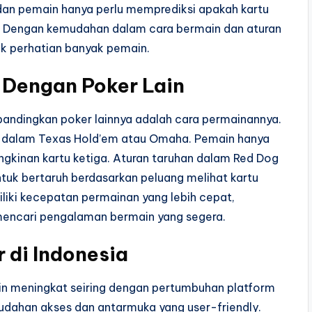
dan pemain hanya perlu memprediksi apakah kartu
ka. Dengan kemudahan dalam cara bermain dan aturan
ik perhatian banyak pemain.
 Dengan Poker Lain
andingkan poker lainnya adalah cara permainannya.
ti dalam Texas Hold’em atau Omaha. Pemain hanya
ngkinan kartu ketiga. Aturan taruhan dalam Red Dog
tuk bertaruh berdasarkan peluang melihat kartu
iliki kecepatan permainan yang lebih cepat,
encari pengalaman bermain yang segera.
 di Indonesia
kin meningkat seiring dengan pertumbuhan platform
udahan akses dan antarmuka yang user-friendly.