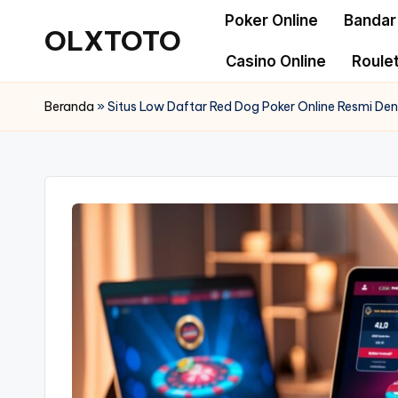
Poker Online
Bandar
OLXTOTO
Casino Online
Roule
Beranda
»
Situs Low Daftar Red Dog Poker Online Resmi De