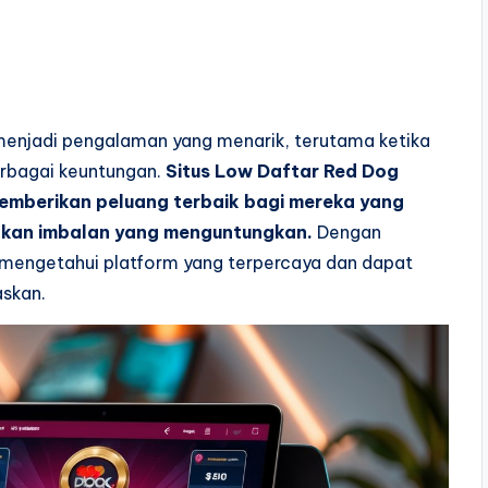
menjadi pengalaman yang menarik, terutama ketika
rbagai keuntungan.
Situs Low Daftar Red Dog
emberikan peluang terbaik bagi mereka yang
tkan imbalan yang menguntungkan.
Dengan
k mengetahui platform yang terpercaya dan dapat
skan.