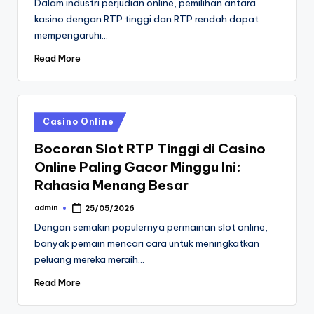
Dalam industri perjudian online, pemilihan antara
kasino dengan RTP tinggi dan RTP rendah dapat
mempengaruhi…
Read More
Posted
Casino Online
in
Bocoran Slot RTP Tinggi di Casino
Online Paling Gacor Minggu Ini:
Rahasia Menang Besar
admin
25/05/2026
Posted
by
Dengan semakin populernya permainan slot online,
banyak pemain mencari cara untuk meningkatkan
peluang mereka meraih…
Read More