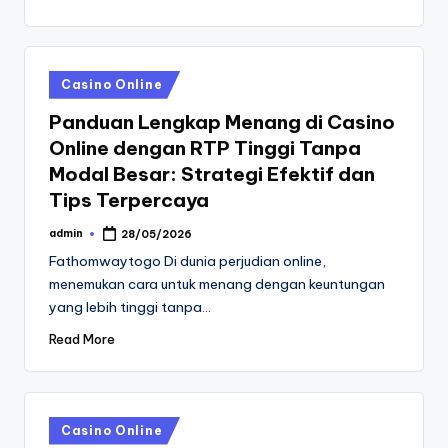
Posted
Casino Online
in
Panduan Lengkap Menang di Casino
Online dengan RTP Tinggi Tanpa
Modal Besar: Strategi Efektif dan
Tips Terpercaya
admin
28/05/2026
Posted
by
Fathomwaytogo Di dunia perjudian online,
menemukan cara untuk menang dengan keuntungan
yang lebih tinggi tanpa…
Read More
Posted
Casino Online