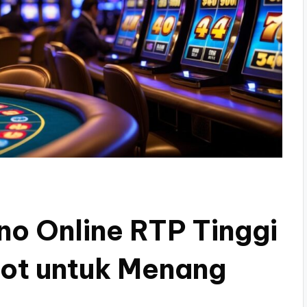
o Online RTP Tinggi
pot untuk Menang