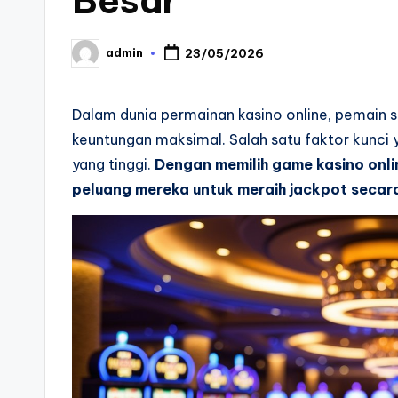
Besar
admin
23/05/2026
Posted
by
Dalam dunia permainan kasino online, pemain 
keuntungan maksimal. Salah satu faktor kunci y
yang tinggi.
Dengan memilih game kasino onli
peluang mereka untuk meraih jackpot secara 