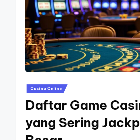
Posted
Casino Online
in
Daftar Game Casin
yang Sering Jack