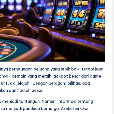
a perhitungan peluang yang lebih baik, tetapi juga
nyak pemain yang meraih jackpot besar dari game-
untuk dijelajahi. Dengan beragam pilihan, ada
an dan hadiah besar.
 menjadi tantangan. Namun, informasi tentang
sa menjadi panduan berharga. Artikel ini akan