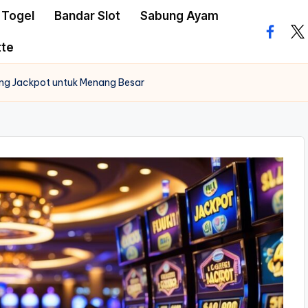
 Togel
Bandar Slot
Sabung Ayam
facebo
twi
tte
ing Jackpot untuk Menang Besar