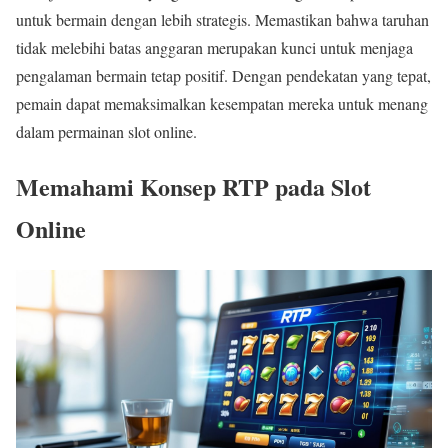
untuk bermain dengan lebih strategis. Memastikan bahwa taruhan
tidak melebihi batas anggaran merupakan kunci untuk menjaga
pengalaman bermain tetap positif. Dengan pendekatan yang tepat,
pemain dapat memaksimalkan kesempatan mereka untuk menang
dalam permainan slot online.
Memahami Konsep RTP pada Slot
Online