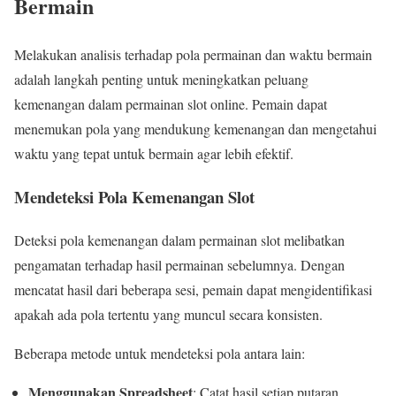
Bermain
Melakukan analisis terhadap pola permainan dan waktu bermain
adalah langkah penting untuk meningkatkan peluang
kemenangan dalam permainan slot online. Pemain dapat
menemukan pola yang mendukung kemenangan dan mengetahui
waktu yang tepat untuk bermain agar lebih efektif.
Mendeteksi Pola Kemenangan Slot
Deteksi pola kemenangan dalam permainan slot melibatkan
pengamatan terhadap hasil permainan sebelumnya. Dengan
mencatat hasil dari beberapa sesi, pemain dapat mengidentifikasi
apakah ada pola tertentu yang muncul secara konsisten.
Beberapa metode untuk mendeteksi pola antara lain:
Menggunakan Spreadsheet
: Catat hasil setiap putaran.