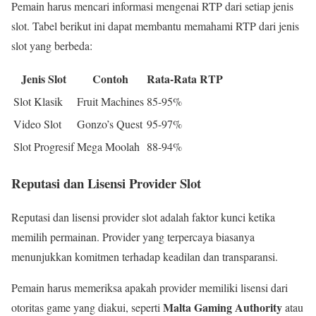
Pemain harus mencari informasi mengenai RTP dari setiap jenis
slot. Tabel berikut ini dapat membantu memahami RTP dari jenis
slot yang berbeda:
Jenis Slot
Contoh
Rata-Rata RTP
Slot Klasik
Fruit Machines
85-95%
Video Slot
Gonzo’s Quest
95-97%
Slot Progresif
Mega Moolah
88-94%
Reputasi dan Lisensi Provider Slot
Reputasi dan lisensi provider slot adalah faktor kunci ketika
memilih permainan. Provider yang terpercaya biasanya
menunjukkan komitmen terhadap keadilan dan transparansi.
Pemain harus memeriksa apakah provider memiliki lisensi dari
Malta Gaming Authority
otoritas game yang diakui, seperti
atau