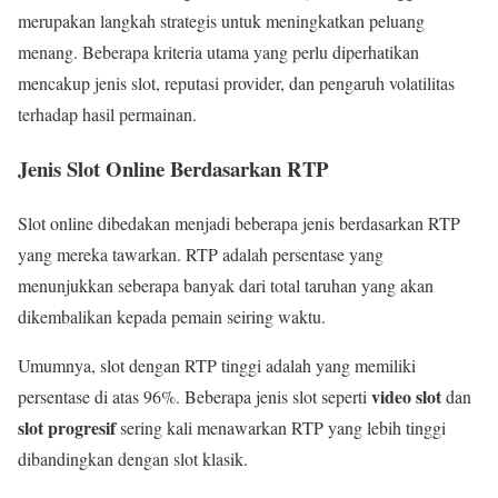
merupakan langkah strategis untuk meningkatkan peluang
menang. Beberapa kriteria utama yang perlu diperhatikan
mencakup jenis slot, reputasi provider, dan pengaruh volatilitas
terhadap hasil permainan.
Jenis Slot Online Berdasarkan RTP
Slot online dibedakan menjadi beberapa jenis berdasarkan RTP
yang mereka tawarkan. RTP adalah persentase yang
menunjukkan seberapa banyak dari total taruhan yang akan
dikembalikan kepada pemain seiring waktu.
Umumnya, slot dengan RTP tinggi adalah yang memiliki
video slot
persentase di atas 96%. Beberapa jenis slot seperti
dan
slot progresif
sering kali menawarkan RTP yang lebih tinggi
dibandingkan dengan slot klasik.