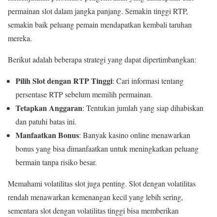
permainan slot dalam jangka panjang. Semakin tinggi RTP,
semakin baik peluang pemain mendapatkan kembali taruhan
mereka.
Berikut adalah beberapa strategi yang dapat dipertimbangkan:
Pilih Slot dengan RTP Tinggi
: Cari informasi tentang
persentase RTP sebelum memilih permainan.
Tetapkan Anggaran
: Tentukan jumlah yang siap dihabiskan
dan patuhi batas ini.
Manfaatkan Bonus
: Banyak kasino online menawarkan
bonus yang bisa dimanfaatkan untuk meningkatkan peluang
bermain tanpa risiko besar.
Memahami volatilitas slot juga penting. Slot dengan volatilitas
rendah menawarkan kemenangan kecil yang lebih sering,
sementara slot dengan volatilitas tinggi bisa memberikan