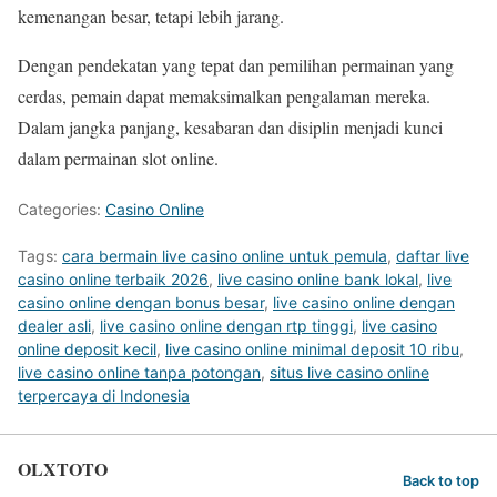
kemenangan besar, tetapi lebih jarang.
Dengan pendekatan yang tepat dan pemilihan permainan yang
cerdas, pemain dapat memaksimalkan pengalaman mereka.
Dalam jangka panjang, kesabaran dan disiplin menjadi kunci
dalam permainan slot online.
Categories:
Casino Online
Tags:
cara bermain live casino online untuk pemula
,
daftar live
casino online terbaik 2026
,
live casino online bank lokal
,
live
casino online dengan bonus besar
,
live casino online dengan
dealer asli
,
live casino online dengan rtp tinggi
,
live casino
online deposit kecil
,
live casino online minimal deposit 10 ribu
,
live casino online tanpa potongan
,
situs live casino online
terpercaya di Indonesia
OLXTOTO
Back to top