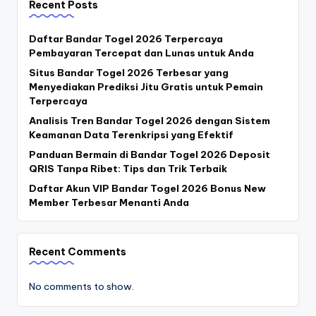
Recent Posts
Daftar Bandar Togel 2026 Terpercaya
Pembayaran Tercepat dan Lunas untuk Anda
Situs Bandar Togel 2026 Terbesar yang
Menyediakan Prediksi Jitu Gratis untuk Pemain
Terpercaya
Analisis Tren Bandar Togel 2026 dengan Sistem
Keamanan Data Terenkripsi yang Efektif
Panduan Bermain di Bandar Togel 2026 Deposit
QRIS Tanpa Ribet: Tips dan Trik Terbaik
Daftar Akun VIP Bandar Togel 2026 Bonus New
Member Terbesar Menanti Anda
Recent Comments
No comments to show.