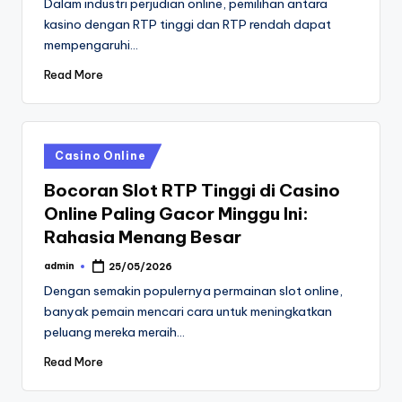
Dalam industri perjudian online, pemilihan antara
kasino dengan RTP tinggi dan RTP rendah dapat
mempengaruhi…
Read More
Posted
Casino Online
in
Bocoran Slot RTP Tinggi di Casino
Online Paling Gacor Minggu Ini:
Rahasia Menang Besar
admin
25/05/2026
Posted
by
Dengan semakin populernya permainan slot online,
banyak pemain mencari cara untuk meningkatkan
peluang mereka meraih…
Read More