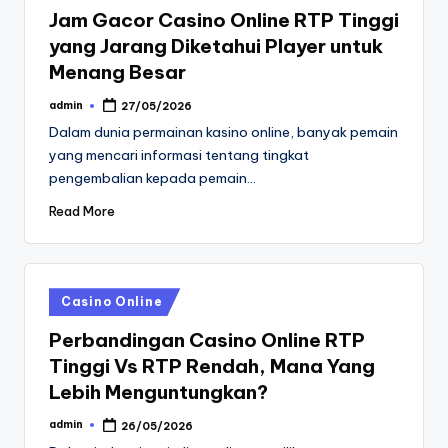
in
Jam Gacor Casino Online RTP Tinggi
yang Jarang Diketahui Player untuk
Menang Besar
admin
27/05/2026
Posted
by
Dalam dunia permainan kasino online, banyak pemain
yang mencari informasi tentang tingkat
pengembalian kepada pemain…
Read More
Posted
Casino Online
in
Perbandingan Casino Online RTP
Tinggi Vs RTP Rendah, Mana Yang
Lebih Menguntungkan?
admin
26/05/2026
Posted
by